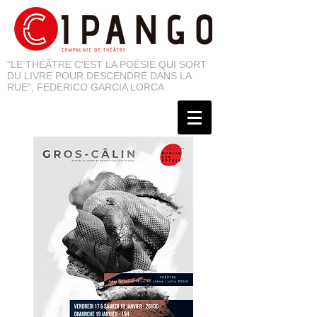
"LE THÉÂTRE C'EST LA POÉSIE QUI SORT
DU LIVRE POUR DESCENDRE DANS LA
RUE", FEDERICO GARCIA LORCA