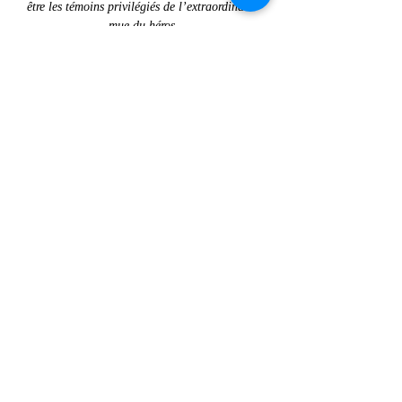
être les témoins privilégiés de l’extraordinaire 
mue du héros.
Partager cet événement
© Compagnie Cipango
Compagnie conventionnée par la
Drac Bourgogne Franche Comté
Subventionnée par le Conseil
Régional Bourgogne-Franche-Comté,
le Département de Saône-et-Loire,
la communauté de communes Entre