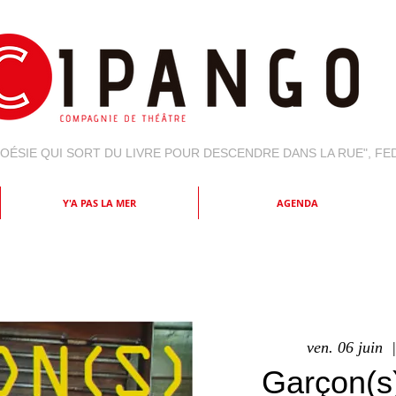
 POÉSIE QUI SORT DU LIVRE POUR DESCENDRE DANS LA RUE", F
Y'A PAS LA MER
AGENDA
ven. 06 juin
  |
Garçon(s)