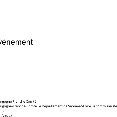
événement
ourgogne Franche Comté
ourgogne-Franche-Comté, le Département de Saône-et-Loire, la communauté
oux.
r-Arroux