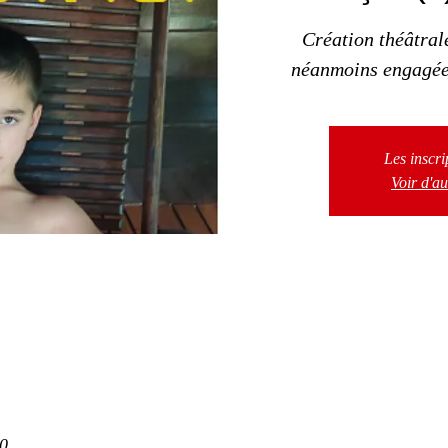
Création théâtral
néanmoins engagée 
Les inscri
Voir d'a
0